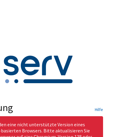
ung
Hilfe
den eine nicht unterstützte Version eines
asierten Browsers. Bitte aktualisieren Sie
rowser auf eine Chromium-Version 138 oder