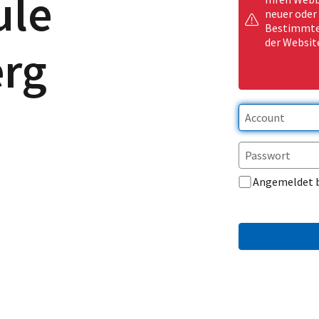
ule
neuer oder
Bestimmte 
der Websit
rg
Angemeldet 